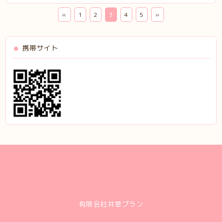
«
1
2
3
4
5
»
携帯サイト
有限会社井草プラン